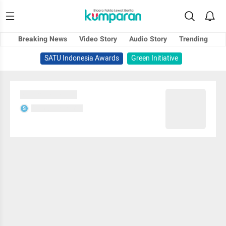
Breaking News
Video Story
Audio Story
Trending
SATU Indonesia Awards
Green Initiative
Sedang memuat...
Sedang memuat...
S