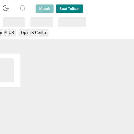
Masuk
Buat Tulisan
Loading
Loading
Lainnya
anPLUS
Opini & Cerita