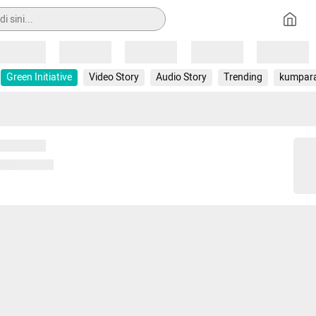
Loading
Loading
Loading
Loading
Loading
Green Initiative
Video Story
Audio Story
Trending
kumpar
 memuat...
ng memuat...