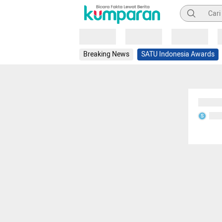
Pencarian
Loading
Loading
Loading
Breaking News
SATU Indonesia Awards
Sedang
Seda
S