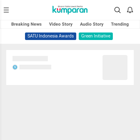
Breaking News
Video Story
Audio Story
Trending
SATU Indonesia Awards
Green Initiative
Sedang memuat...
Sedang memuat...
S