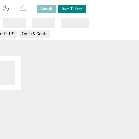
Masuk
Buat Tulisan
Loading
Loading
Lainnya
anPLUS
Opini & Cerita