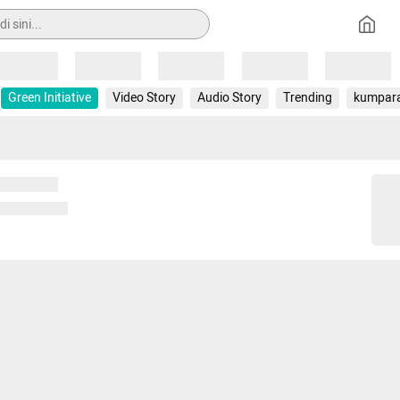
Loading
Loading
Loading
Loading
Loading
Green Initiative
Video Story
Audio Story
Trending
kumpar
 memuat...
ng memuat...