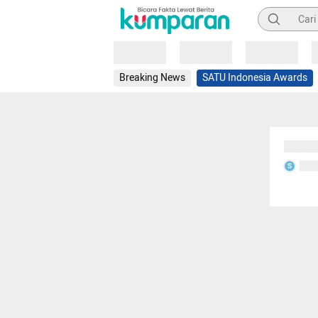
Pencarian
Loading
Loading
Loading
Breaking News
SATU Indonesia Awards
Sedang
Seda
S