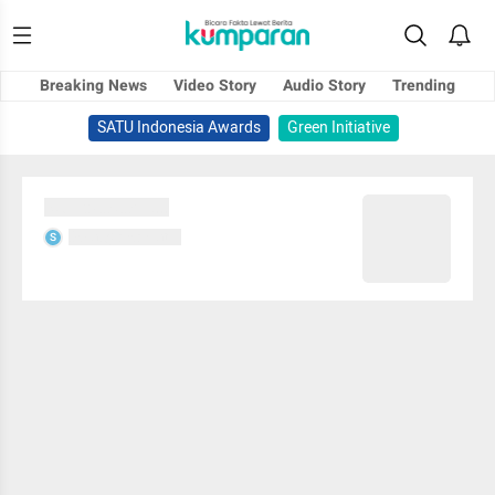
Breaking News
Video Story
Audio Story
Trending
SATU Indonesia Awards
Green Initiative
Sedang memuat...
Sedang memuat...
S