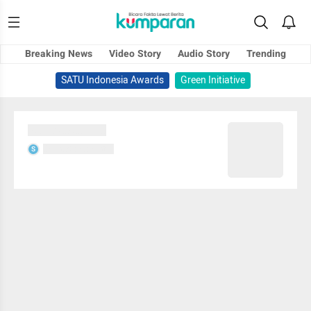
Breaking News
Video Story
Audio Story
Trending
SATU Indonesia Awards
Green Initiative
Sedang memuat...
Sedang memuat...
S