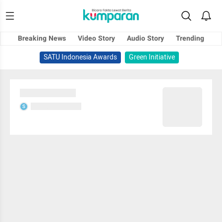
Breaking News
Video Story
Audio Story
Trending
SATU Indonesia Awards
Green Initiative
Sedang memuat...
Sedang memuat...
S