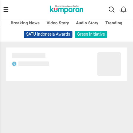
Breaking News
Video Story
Audio Story
Trending
SATU Indonesia Awards
Green Initiative
Sedang memuat...
Sedang memuat...
S