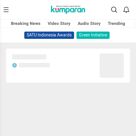
Breaking News
Video Story
Audio Story
Trending
SATU Indonesia Awards
Green Initiative
Sedang memuat...
Sedang memuat...
S