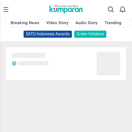
Breaking News
Video Story
Audio Story
Trending
SATU Indonesia Awards
Green Initiative
Sedang memuat...
Sedang memuat...
S