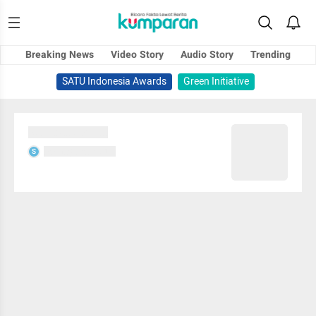
Breaking News
Video Story
Audio Story
Trending
SATU Indonesia Awards
Green Initiative
Sedang memuat...
Sedang memuat...
S