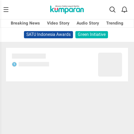
Breaking News
Video Story
Audio Story
Trending
SATU Indonesia Awards
Green Initiative
Sedang memuat...
Sedang memuat...
S