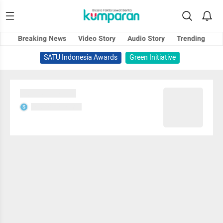
Breaking News
Video Story
Audio Story
Trending
SATU Indonesia Awards
Green Initiative
Sedang memuat...
Sedang memuat...
S