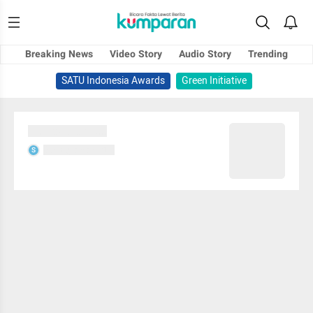
Breaking News
Video Story
Audio Story
Trending
SATU Indonesia Awards
Green Initiative
Sedang memuat...
Sedang memuat...
S