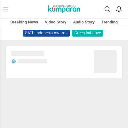
Breaking News
Video Story
Audio Story
Trending
SATU Indonesia Awards
Green Initiative
Sedang memuat...
Sedang memuat...
S