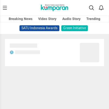
Breaking News
Video Story
Audio Story
Trending
SATU Indonesia Awards
Green Initiative
Sedang memuat...
Sedang memuat...
S