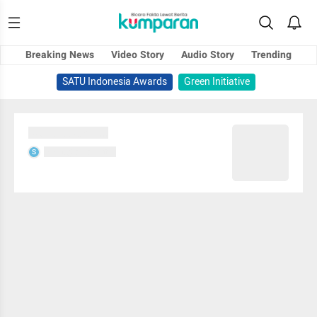
Breaking News
Video Story
Audio Story
Trending
SATU Indonesia Awards
Green Initiative
Sedang memuat...
Sedang memuat...
S