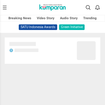
Breaking News
Video Story
Audio Story
Trending
SATU Indonesia Awards
Green Initiative
Sedang memuat...
Sedang memuat...
S