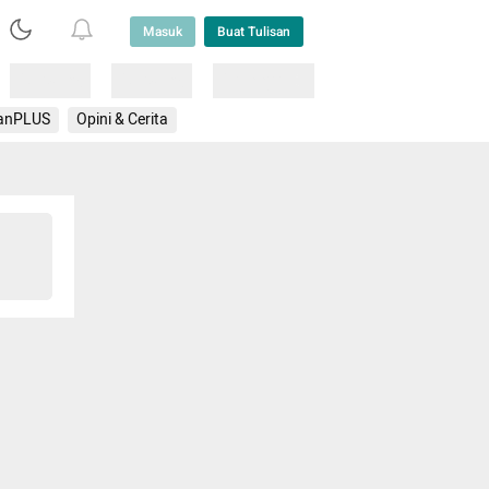
Masuk
Buat Tulisan
Loading
Loading
Lainnya
anPLUS
Opini & Cerita