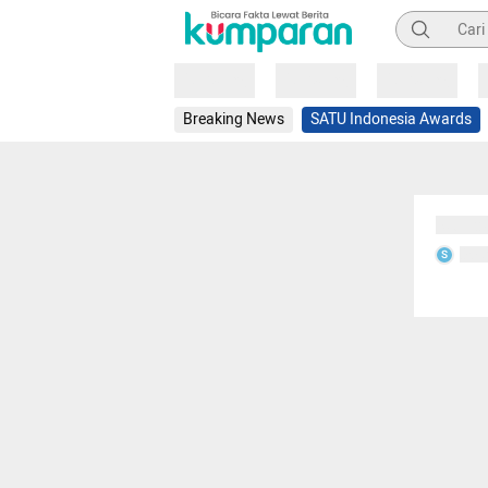
Pencarian
Loading
Loading
Loading
Breaking News
SATU Indonesia Awards
Sedang
Seda
S