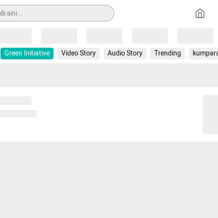
Loading
Loading
Loading
Loading
Loading
Green Initiative
Video Story
Audio Story
Trending
kumpar
 memuat...
ng memuat...