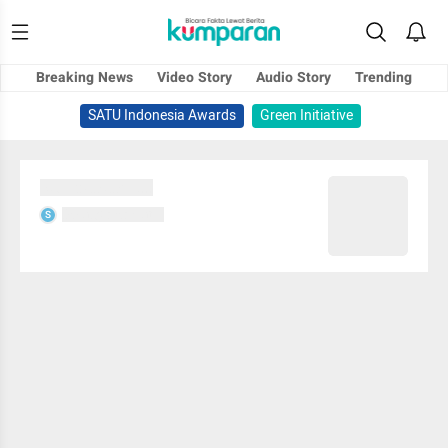
Breaking News
Video Story
Audio Story
Trending
SATU Indonesia Awards
Green Initiative
Sedang memuat...
Sedang memuat...
S