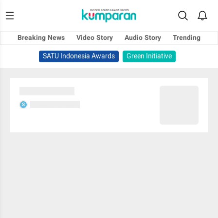
Breaking News
Video Story
Audio Story
Trending
SATU Indonesia Awards
Green Initiative
Sedang memuat...
Sedang memuat...
S