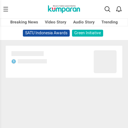
Breaking News
Video Story
Audio Story
Trending
SATU Indonesia Awards
Green Initiative
Sedang memuat...
Sedang memuat...
S