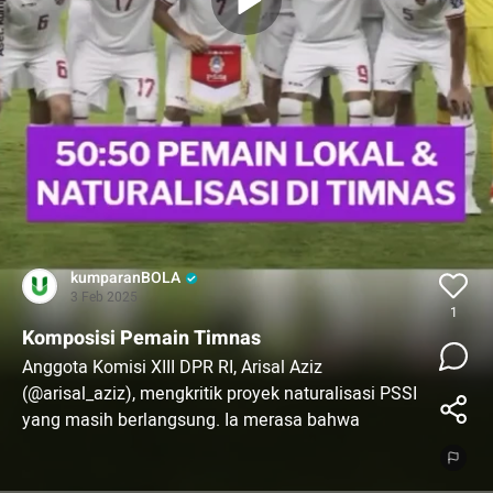
kumparanBOLA
3 Feb 2025
1
Komposisi Pemain Timnas
Anggota Komisi XIII DPR RI, Arisal Aziz
(@arisal_aziz), mengkritik proyek naturalisasi PSSI
yang masih berlangsung. Ia merasa bahwa
pembinaan usia muda tidak kalah penting untuk
diperhatikan.**