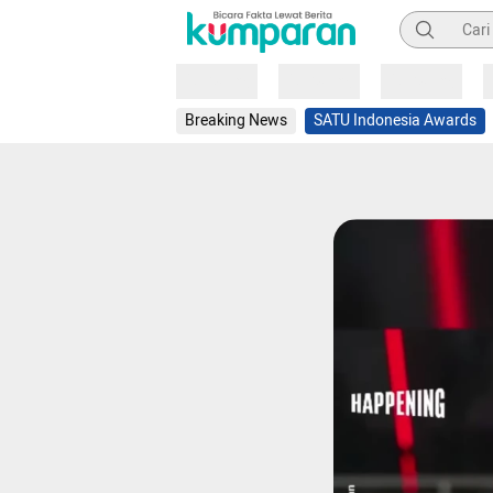
Pencarian
Loading
Loading
Loading
Breaking News
SATU Indonesia Awards