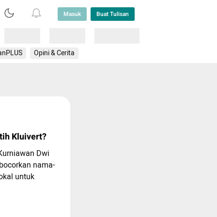
Masuk
Buat Tulisan
Loading
Loading
Lainnya
anPLUS
Opini & Cerita
ih Kluivert?
 Kurniawan Dwi
 bocorkan nama-
okal untuk
atrickkluivert9).
ma lain yang
Kluivert yakni,