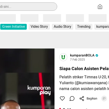
Loading
Loading
Loading
Loading
Loading
Green Initiative
Video Story
Audio Story
Trending
kumpar
kumparanBOLA
7 Feb 2025
Siapa Calon Asisten Pelat
Pelatih striker Timnas U-20,
Yulianto (@kurniawanqana)
nama calon asisten pelatih l
dampingi Patrick Kluivert (@p
Bagikan
Selain dirinya, ia sebut 3 na
sudah di-interview langsung 