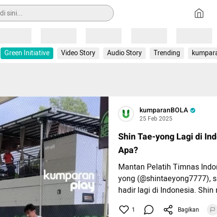
Loading
Loading
Loading
Loading
Loading
Green Initiative
Video Story
Audio Story
Trending
kumpar
kumparanBOLA
25 Feb 2025
Shin Tae-yong Lagi di In
Apa?
Mantan Pelatih Timnas Indon
yong (@shintaeyong7777), sa
hadir lagi di Indonesia. Shi
pelatihan sepak bola kepad
1
Bagikan
muda di SSB miliknya yang t