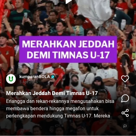
kumparanBOLA
5 Apr 2025
2
Merahkan Jeddah Demi Timnas U-17
Erlangga dan rekan-rekannya mengusahakan bisa
membawa bendera hingga megafon untuk
perlengkapan mendukung Timnas U-17. Mereka
tidak bisa terlalu mencolok dari segi kreativitas
karena aturan ketat di Arab Saudi. Cara lain untuk