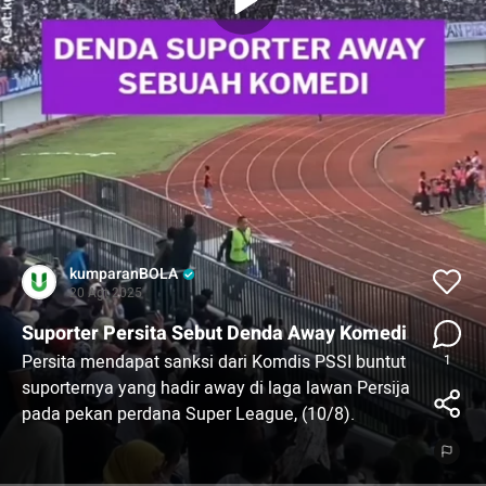
kumparanBOLA
20 Agt 2025
Suporter Persita Sebut Denda Away Komedi
Persita mendapat sanksi dari Komdis PSSI buntut
1
suporternya yang hadir away di laga lawan Persija
pada pekan perdana Super League, (10/8).
Persita didenda Rp 25 juta oleh Komdis PSSI
karena larangan away tersebut.