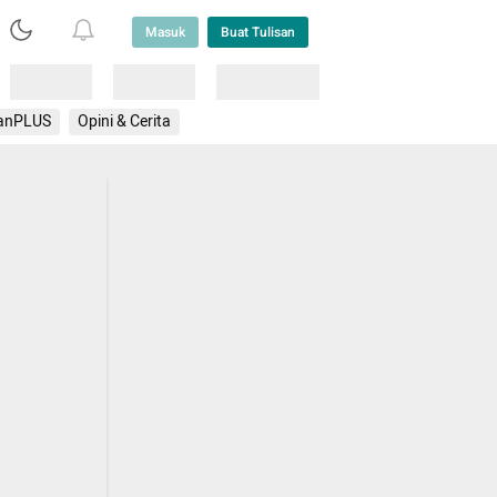
Masuk
Buat Tulisan
Loading
Loading
Lainnya
anPLUS
Opini & Cerita