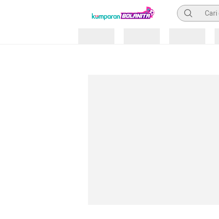
Pencarian
Loading
Loading
Loading