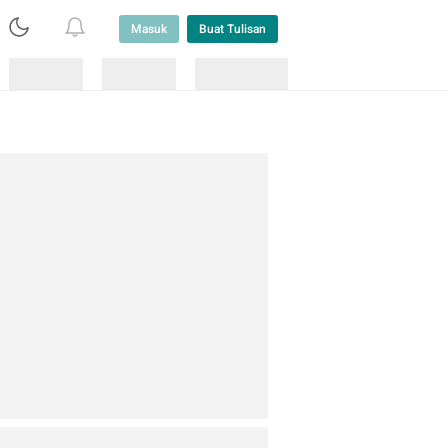
Masuk
Buat Tulisan
Loading
Loading
Lainnya