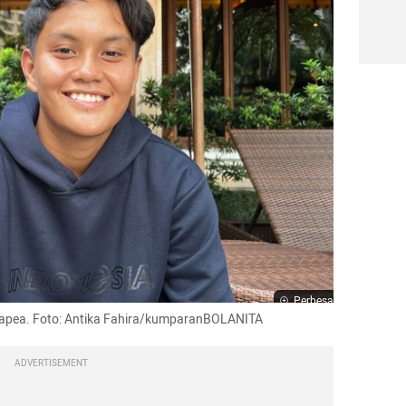
Perbesar
tapea. Foto: Antika Fahira/kumparanBOLANITA
ADVERTISEMENT