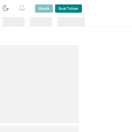
Masuk
Buat Tulisan
Loading
Loading
Lainnya