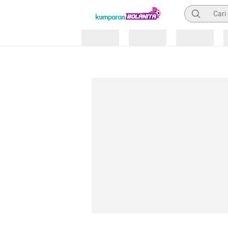
Pencarian
Loading
Loading
Loading