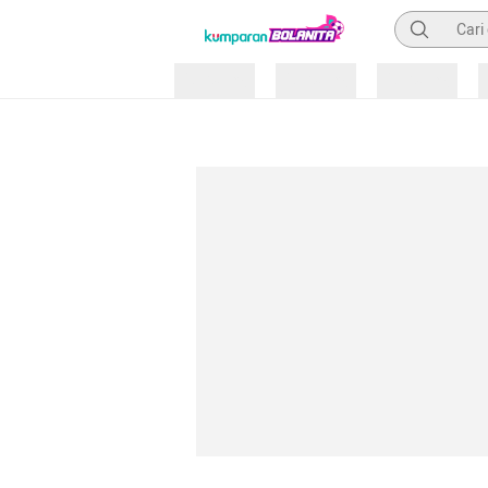
Pencarian
Loading
Loading
Loading