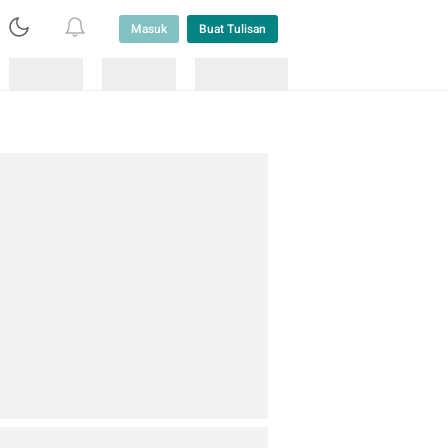
Masuk
Buat Tulisan
Loading
Loading
Lainnya