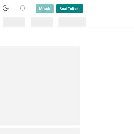
Masuk
Buat Tulisan
Loading
Loading
Lainnya