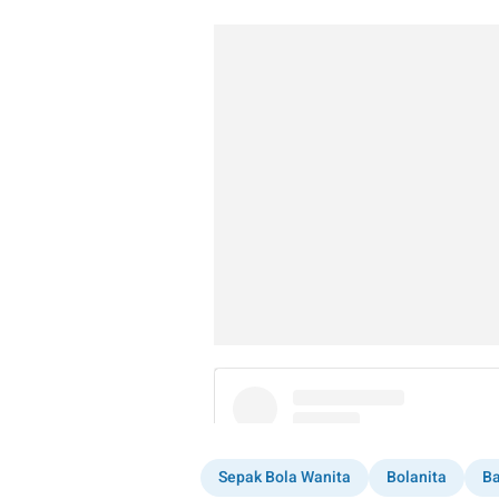
Sepak Bola Wanita
Bolanita
Ba