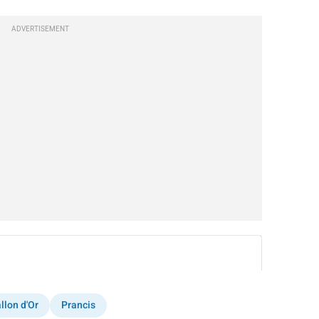
ADVERTISEMENT
instagram embed
llon d'Or
Prancis