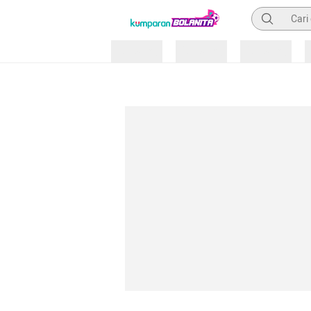
Pencarian
Loading
Loading
Loading