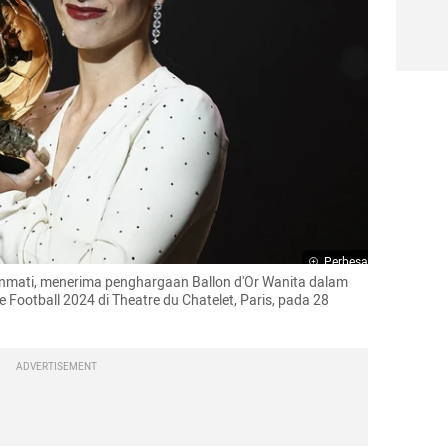
Perbesar
nmati, menerima penghargaan Ballon d'Or Wanita dalam 
Football 2024 di Theatre du Chatelet, Paris, pada 28 
ADVERTISEMENT