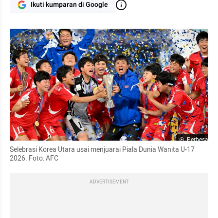
Ikuti kumparan di Google
Perbesar
Selebrasi Korea Utara usai menjuarai Piala Dunia Wanita U-17 
2026. Foto: AFC
ADVERTISEMENT