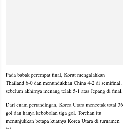
Pada babak perempat final, Korut mengalahkan 
Thailand 6-0 dan menundukkan China 4-2 di semifinal, 
sebelum akhirnya menang telak 5-1 atas Jepang di final.
Dari enam pertandingan, Korea Utara mencetak total 36 
gol dan hanya kebobolan tiga gol. Torehan itu 
menunjukkan betapa kuatnya Korea Utara di turnamen 
ini.