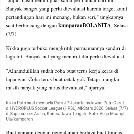
"Jujur masih belum puas sama permainan hari ini. 
Banyak banget yang perlu dievaluasi karena target kami 
pertandingan hari ini menang, bukan seri," ungkapnya 
kumparanBOLANITA
saat berbincang dengan 
, Selasa 
(7/7). 
Kikka juga terbuka mengkritik permainannya sendiri di 
laga ini. Banyak hal yang menurut dia perlu dievaluasi.
"Alhamdulillah sudah coba buat terus kerja keras di 
lapangan. Coba terus buat cetak gol. Tetapi mungkin 
masih banyak yang harus dievaluasi," ujarnya.
Kikka Putri saat membela Putri JP Jakarta melawan Putri Garut 
di HYDROPLUS Soccer League (HPSL) All-Stars 2026, Selasa (7/7) 
di Supersoccer Arena, Kudus, Jawa Tengah.  Foto: Vega Maarijil 
Ula/kumparan
Buat pemain dengan pengalaman berlaga buat timnas, 