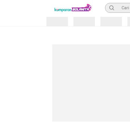
Pencarian
Loading
Loading
Loading