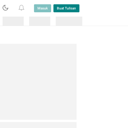
Masuk
Buat Tulisan
Loading
Loading
Lainnya