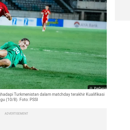
Perbesar
adapi Turkmenistan dalam matchday terakhir Kualifikasi 
gu (10/8). Foto: PSSI
ADVERTISEMENT