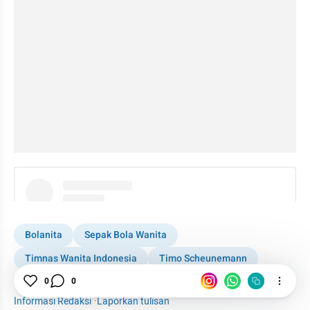
instagram embed
Bolanita
Sepak Bola Wanita
Timnas Wanita Indonesia
Timo Scheunemann
0
0
MilkLife Soccer Challenge
Djarum Foundation
Informasi Redaksi
·
Laporkan tulisan