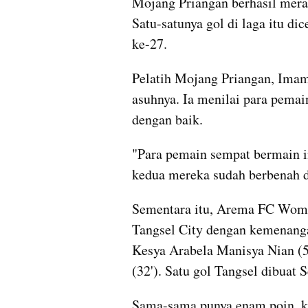
Mojang Priangan berhasil merai
Satu-satunya gol di laga itu di
ke-27.
Pelatih Mojang Priangan, Imam
asuhnya. Ia menilai para pema
dengan baik.
"Para pemain sempat bermain in
kedua mereka sudah berbenah dan
Sementara itu, Arema FC Women
Tangsel City dengan kemenang
Kesya Arabela Manisya Nian (5')
(32'). Satu gol Tangsel dibuat S
Sama-sama punya enam poin, ke