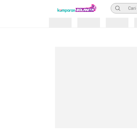
Pencarian
Loading
Loading
Loading