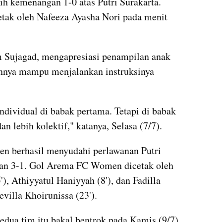
h kemenangan 1-0 atas Putri Surakarta. 
cetak oleh Nafeeza Ayasha Nori pada menit 
 Sujagad, mengapresiasi penampilan anak 
innya mampu menjalankan instruksinya 
dividual di babak pertama. Tetapi di babak 
 lebih kolektif," katanya, Selasa (7/7).
 berhasil menyudahi perlawanan Putri 
an 3-1. Gol Arema FC Women dicetak oleh 
, Athiyyatul Haniyyah (8'), dan Fadilla 
evilla Khoirunissa (23').
dua tim itu bakal bentrok pada Kamis (9/7) 