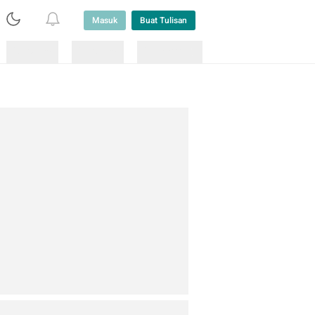
Masuk
Buat Tulisan
Loading
Loading
Lainnya