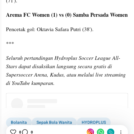
(71').
Arema FC Women (1) vs (0) Samba Persada Women
Pencetak gol: Oktavia Safara Putri (38').
***
Seluruh pertandingan Hydroplus Soccer League All-
Stars dapat disaksikan langsung secara gratis di 
Supersoccer Arena, Kudus, atau melalui live streaming 
di YouTube kumparan.
instagram embed
Bolanita
Sepak Bola Wanita
HYDROPLUS
HYDROPLUS Soccer League
Djarum Foundation
0
0