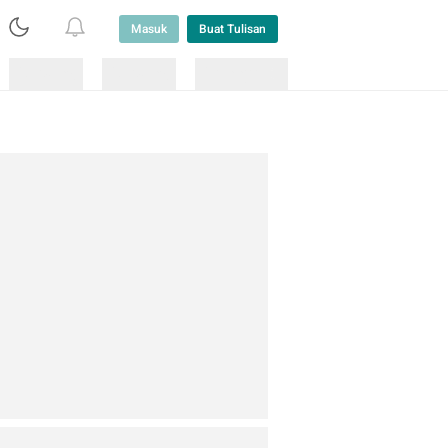
Masuk
Buat Tulisan
Loading
Loading
Lainnya