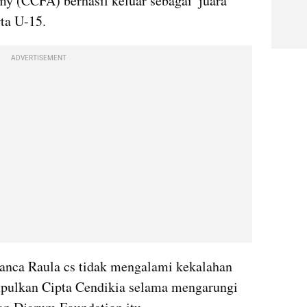
Cipta Cendikia Football Academy (CCFA) berhasil keluar sebagai  juara 
ta U-15.
ADVERTISEMENT
bianca Raula cs tidak mengalami kekalahan 
mpulkan Cipta Cendikia selama mengarungi 