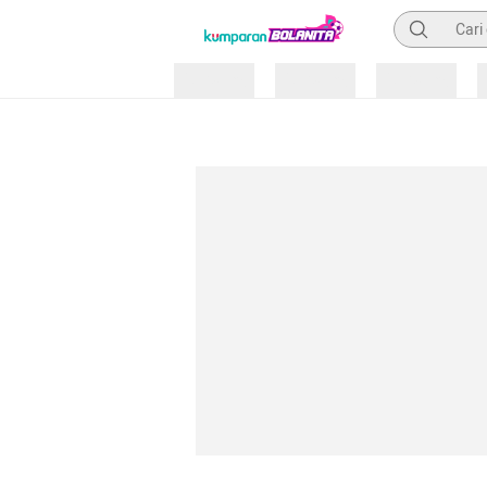
Pencarian
Loading
Loading
Loading