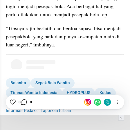
ingin menjadi pesepak bola. Ada berbagai hal yang 
perlu dilakukan untuk menjadi pesepak bola top.
"Tipsnya rajin berlatih dan berdoa supaya bisa menjadi 
pesepakbola yang baik dan punya kesempatan main di 
luar negeri," imbuhnya.
instagram embed
Bolanita
Sepak Bola Wanita
Timnas Wanita Indonesia
HYDROPLUS
Kudus
0
0
Prancis
Informasi Redaksi
·
Laporkan tulisan
Tim Editor
Editor Section