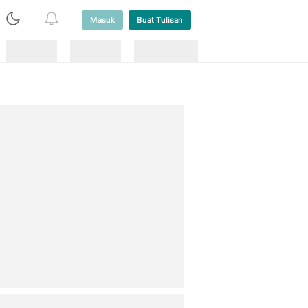
Masuk
Buat Tulisan
Loading
Loading
Lainnya