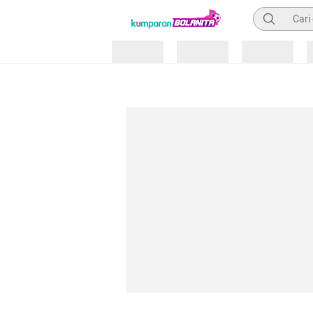
Pencarian
Loading
Loading
Loading