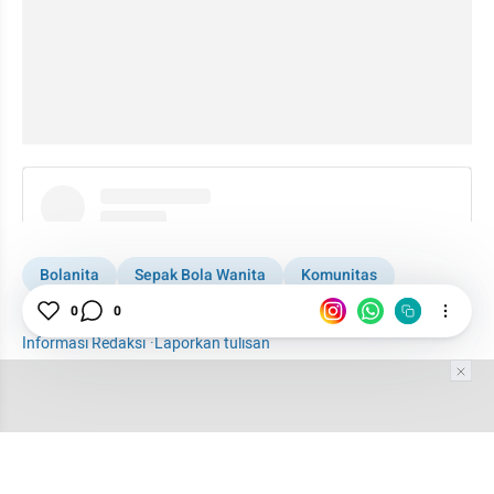
instagram embed
Bolanita
Sepak Bola Wanita
Komunitas
Sepak Bola
Profil Bolanita
0
0
Informasi Redaksi
·
Laporkan tulisan
Tim Editor
Editor Section