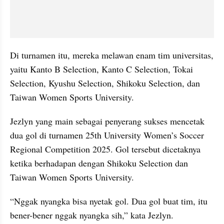
Di turnamen itu, mereka melawan enam tim universitas, 
yaitu Kanto B Selection, Kanto C Selection, Tokai 
Selection, Kyushu Selection, Shikoku Selection, dan 
Taiwan Women Sports University.
Jezlyn yang main sebagai penyerang sukses mencetak 
dua gol di turnamen 25th University Women’s Soccer 
Regional Competition 2025. Gol tersebut dicetaknya 
ketika berhadapan dengan Shikoku Selection dan 
Taiwan Women Sports University.
“Nggak nyangka bisa nyetak gol. Dua gol buat tim, itu 
bener-bener nggak nyangka sih,” kata Jezlyn.