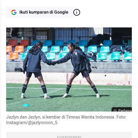
Ikuti kumparan di Google
Perbesar
Jazlyn dan Jezlyn, si kembar di Timnas Wanita Indonesia. Foto: 
Instagram/@jazlynnnnn_5
ADVERTISEMENT