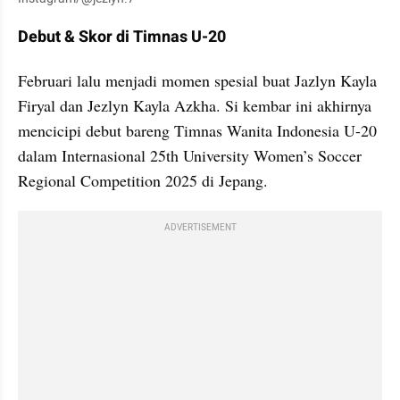
Debut & Skor di Timnas U-20
Februari lalu menjadi momen spesial buat Jazlyn Kayla 
Firyal dan Jezlyn Kayla Azkha. Si kembar ini akhirnya 
mencicipi debut bareng Timnas Wanita Indonesia U-20 
dalam Internasional 25th University Women’s Soccer 
Regional Competition 2025 di Jepang.
ADVERTISEMENT