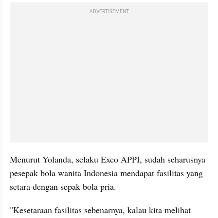
ADVERTISEMENT
Menurut Yolanda, selaku Exco APPI, sudah seharusnya 
pesepak bola wanita Indonesia mendapat fasilitas yang 
setara dengan sepak bola pria.
"Kesetaraan fasilitas sebenarnya, kalau kita melihat 