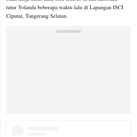
tutur Yolanda beberapa waktu lalu di Lapangan ISCI 
Ciputat, Tangerang Selatan.
ADVERTISEMENT
instagram embed