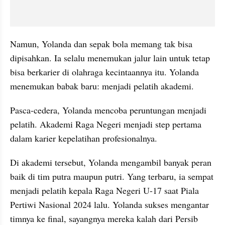
Namun, Yolanda dan sepak bola memang tak bisa 
dipisahkan. Ia selalu menemukan jalur lain untuk tetap 
bisa berkarier di olahraga kecintaannya itu. Yolanda 
menemukan babak baru: menjadi pelatih akademi.
Pasca-cedera, Yolanda mencoba peruntungan menjadi 
pelatih. Akademi Raga Negeri menjadi step pertama 
dalam karier kepelatihan profesionalnya.
Di akademi tersebut, Yolanda mengambil banyak peran 
baik di tim putra maupun putri. Yang terbaru, ia sempat 
menjadi pelatih kepala Raga Negeri U-17 saat Piala 
Pertiwi Nasional 2024 lalu. Yolanda sukses mengantar 
timnya ke final, sayangnya mereka kalah dari Persib 