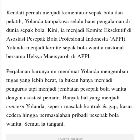
Kendati pernah menjadi komentator sepak bola dan 
pelatih, Yolanda tampaknya selalu haus pengalaman di 
dunia sepak bola. Kini, ia menjadi Komite Eksekutif di 
Asosiasi Pesepak Bola Profesional Indonesia (APPI). 
Yolanda menjadi komite sepak bola wanita nasional 
bersama Helsya Maeisyaroh di APPI.
Perjalanan barunya ini membuat Yolanda mengemban 
tugas yang lebih berat, ia bukan hanya menjadi 
pengurus tapi menjadi jembatan pesepak bola wanita 
dengan asosiasi pemain. Banyak hal yang menjadi 
concern
 Yolanda, seperti masalah kontrak & gaji, kasus 
cedera hingga permasalahan pribadi pesepak bola 
wanita. Semua ia tangani.
ADVERTISEMENT