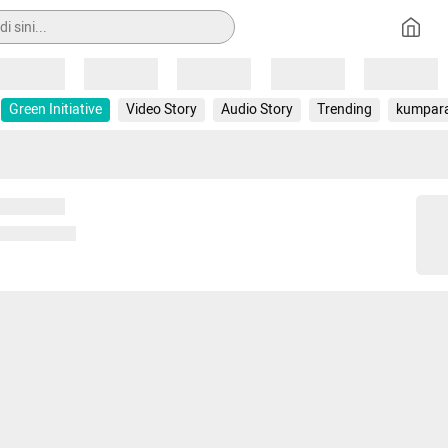
Loading
Loading
Loading
Loading
Loading
Green Initiative
Video Story
Audio Story
Trending
kumpar
 memuat...
ng memuat...