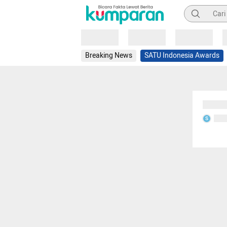
Pencarian
Loading
Loading
Loading
Breaking News
SATU Indonesia Awards
Sedang
Seda
S