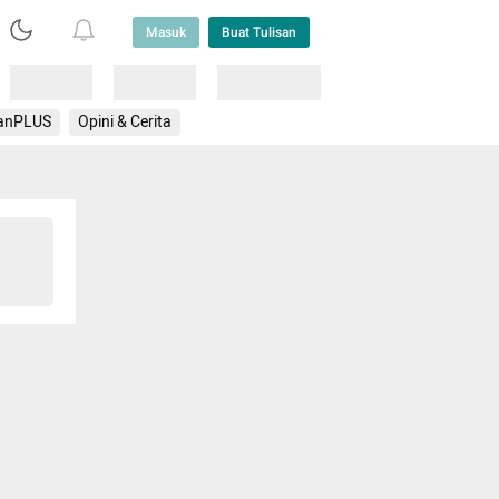
Masuk
Buat Tulisan
Loading
Loading
Lainnya
anPLUS
Opini & Cerita