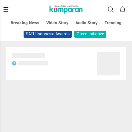
Breaking News
Video Story
Audio Story
Trending
SATU Indonesia Awards
Green Initiative
Sedang memuat...
Sedang memuat...
S