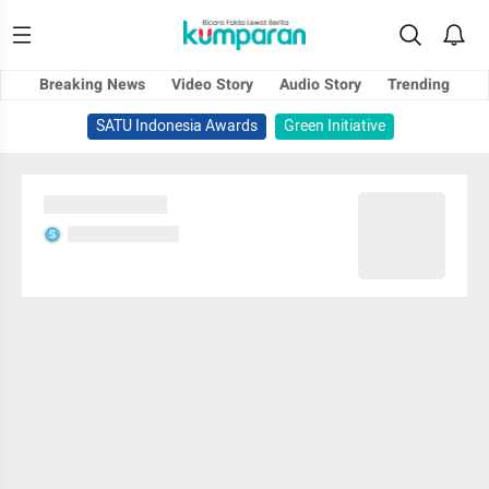
Breaking News
Video Story
Audio Story
Trending
SATU Indonesia Awards
Green Initiative
Sedang memuat...
Sedang memuat...
S