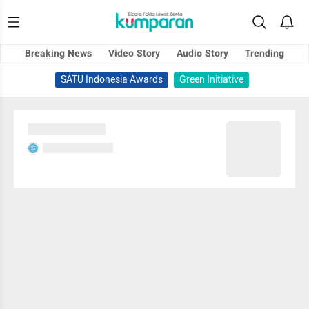
Breaking News
Video Story
Audio Story
Trending
SATU Indonesia Awards
Green Initiative
Sedang memuat...
Sedang memuat...
S