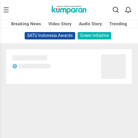
Breaking News
Video Story
Audio Story
Trending
SATU Indonesia Awards
Green Initiative
Sedang memuat...
Sedang memuat...
S