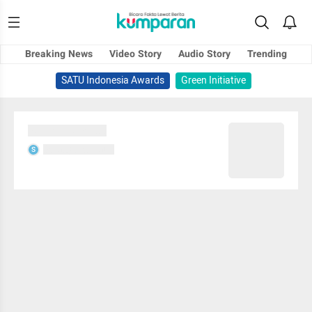
Breaking News
Video Story
Audio Story
Trending
SATU Indonesia Awards
Green Initiative
Sedang memuat...
Sedang memuat...
S